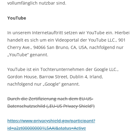
vollumfänglich nutzbar sind.
YouTube
In unserem Internetauftritt setzen wir YouTube ein. Hierbei
handelt es sich um ein Videoportal der YouTube LLC., 901
Cherry Ave., 94066 San Bruno, CA, USA, nachfolgend nur
„YouTube“ genannt.
YouTube ist ein Tochterunternehmen der Google LLC.,
Gordon House, Barrow Street, Dublin 4, Irland,
nachfolgend nur „Google“ genannt.
Durch die Zertifizierung nach dem EU-US-
Datenschutzschild („EU-US Privacy Shield“)
https://www.privacyshield.gov/participant?
id=a2zt000000001L5AAI&status=Active