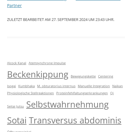
Partner
ZULETZT BEARBEITET AM 27. SEPTEMBER 2024 UM 23:43 UHR.
Alcock Kanal
Atemsynchrone Impulse
Beckenkippung
Bewegungskette
Centering
Isogai
Kumbhaka
M. obturatorius internus
Manuelle Integration
Naikan
Physiologische Stellreaktionen
Proteinfehlfaltungserkrankungen
Qi
Selbstwahrnehmung
Seitai Jutsu
Sotai
Transversus abdominis